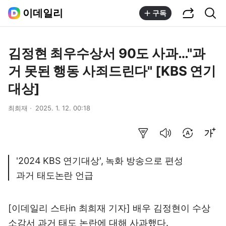
공유하기
통합검색
이데일리
구독
김정현 최우수상서 90도 사과…"과
거 못된 행동 사죄드린다" [KBS 연기
대상]
최희재
2025. 1. 12. 00:18
요약보기
음성으로 듣기
번역 설정
글씨크기 조절하기
'2024 KBS 연기대상', 녹화 방송으로 편성
과거 태도논란 언급
[이데일리 스타in 최희재 기자] 배우 김정현이 수상
소감서 과거 태도 논란에 대해 사과했다.