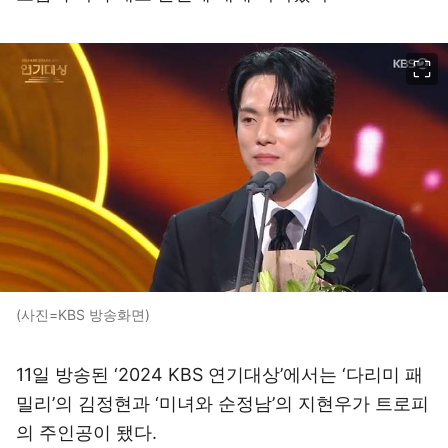
이미지 크게 보기
(사진=KBS 방송화면)
11일 방송된 ‘2024 KBS 연기대상’에서는 ‘다리미 패
밀리’의 김정현과 ‘미녀와 순정남’의 지현우가 트로피
의 주인공이 됐다.