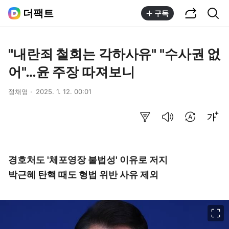
공유하기
통합검색
더팩트
구독
"내란죄 철회는 각하사유" "수사권 없
어"…윤 주장 따져보니
정채영
2025. 1. 12. 00:01
요약보기
음성으로 듣기
번역 설정
글씨크기 조절하기
경호처도 '체포영장 불법성' 이유로 저지
박근혜 탄핵 때도 형법 위반 사유 제외
이미지 크게 보기