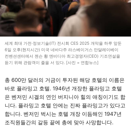
세계 최대 가전·정보기술(IT) 전시회 CES 2025 개막을 하루 앞둔
6일 오후(현지시간) 미국 네바다주 라스베이거스 만달레이베이
컨벤션센터에서 젠슨 황 엔비디아 최고경영자(CEO) 기조연설을
듣기 위해 관람객이 줄을 서 있다. [사진 = 연합뉴스]
총 600만 달러의 거금이 투자된 해당 호텔의 이름은
바로 플라밍고 호텔. 1946년 개장한 플라밍고 호텔
은 벤저민 시겔의 연인 버지니아 힐의 애칭이기도 합
니다. 플라밍고 호텔 안에는 진짜 플라밍고가 있다고
합니다. 벤저민 벅시는 호텔 개장 이듬해인 1947년
조직원들간의 갈등 끝에 총에 맞아 사망합니다.