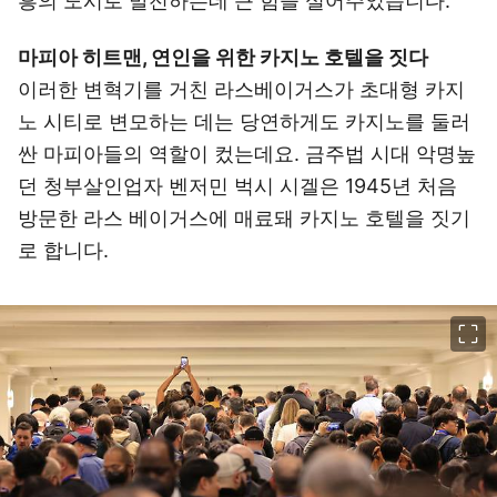
흥의 도시로 발전하는데 큰 힘을 실어주었습니다.
마피아 히트맨, 연인을 위한 카지노 호텔을 짓다
이러한 변혁기를 거친 라스베이거스가 초대형 카지
노 시티로 변모하는 데는 당연하게도 카지노를 둘러
싼 마피아들의 역할이 컸는데요. 금주법 시대 악명높
던 청부살인업자 벤저민 벅시 시겔은 1945년 처음
방문한 라스 베이거스에 매료돼 카지노 호텔을 짓기
로 합니다.
이미지 크게 보기