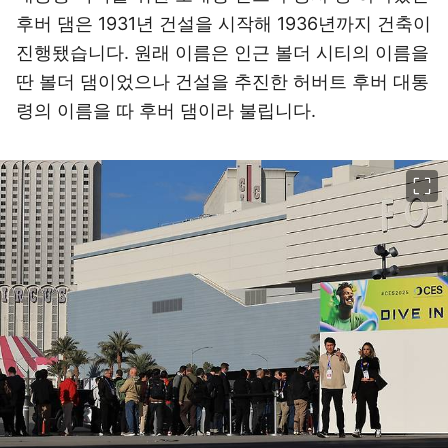
후버 댐은 1931년 건설을 시작해 1936년까지 건축이
진행됐습니다. 원래 이름은 인근 볼더 시티의 이름을
딴 볼더 댐이었으나 건설을 추진한 허버트 후버 대통
령의 이름을 따 후버 댐이라 불립니다.
이미지 크게 보기