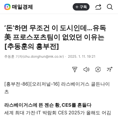
공유하기
통합검색
매일경제
구독
‘돈’하면 무조건 이 도시인데…유독
美 프로스포츠팀이 없었던 이유는
[추동훈의 흥부전]
추동훈 기자(chu.donghun@mk.co.kr)
2025. 1. 11. 19:21
요약보기
음성으로 듣기
번역 설정
글씨크기 조절하기
[흥부전-86][오리저널-16] 라스베이거스 골든나이
츠
라스베이거스에 뜬 젠슨 황, CES를 흔들다
세계 최대 가전·IT 박람회 CES 2025가 올해도 어김