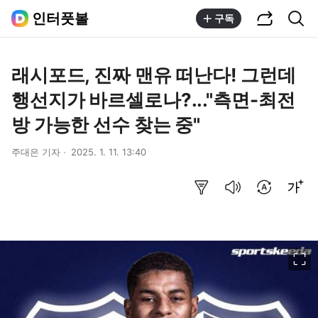
공유하기
통합검색
인터풋볼
구독
래시포드, 진짜 맨유 떠난다! 그런데
행선지가 바르셀로나?..."측면-최전
방 가능한 선수 찾는 중"
주대은 기자
2025. 1. 11. 13:40
요약보기
음성으로 듣기
번역 설정
글씨크기 조절하기
이미지 크게 보기