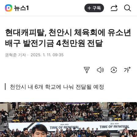
공유하기
통합검색
뉴스1
구독
현대캐피탈, 천안시 체육회에 유소년
배구 발전기금 4천만원 전달
권혁준 기자
2025. 1. 11. 09:35
요약보기
음성으로 듣기
번역 설정
글씨크기 조절하기
천안시 내 6개 학교에 나눠 전달될 예정
이미지 크게 보기