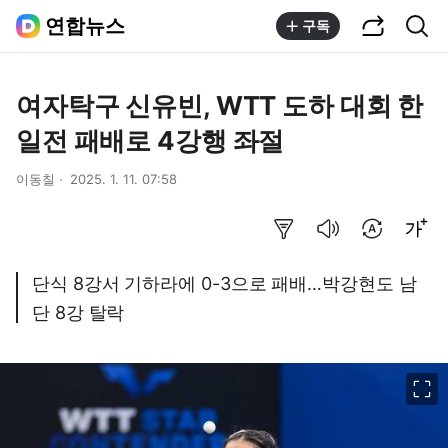
공유하기
통합검색
연합뉴스
구독
여자탁구 신유빈, WTT 도하 대회 한
일전 패배로 4강행 좌절
이동칠
2025. 1. 11. 07:58
요약보기
음성으로 듣기
번역 설정
글씨크기 조절하기
단식 8강서 기하라에 0-3으로 패배…박강현도 남
단 8강 탈락
이미지 크게 보기