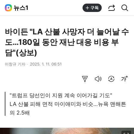
공유하기
통합검색
뉴스1
구독
바이든 "LA 산불 사망자 더 늘어날 수
도…180일 동안 재난 대응 비용 부
담"(상보)
이창규 기자
2025. 1. 11. 06:51
요약보기
음성으로 듣기
번역 설정
글씨크기 조절하기
"트럼프 당선인이 지원 계속 이어가길 기도"
LA 산불 피해 면적 마이애미와 비슷…뉴욕 맨해튼
의 2.5배
이미지 크게 보기