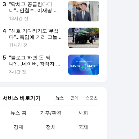
3
"닥치고 공급한다더
니"…안철수, 이재명 정
부 부동산정책 직격
13시간 전
4
"신호 기다리기도 무섭
다"…폭염에 거리 그늘
막 4만개로 늘었다
11시간 전
5
"블로그 하면 돈 되
나?"…네이버, 창작자 수
익·지원 2배 늘었다
3시간 전
서비스 바로가기
뉴스
연예
스포츠
뉴스 홈
기후/환경
사회
경제
정치
국제