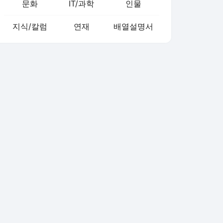
문화
IT/과학
인물
지식/칼럼
연재
배열설명서