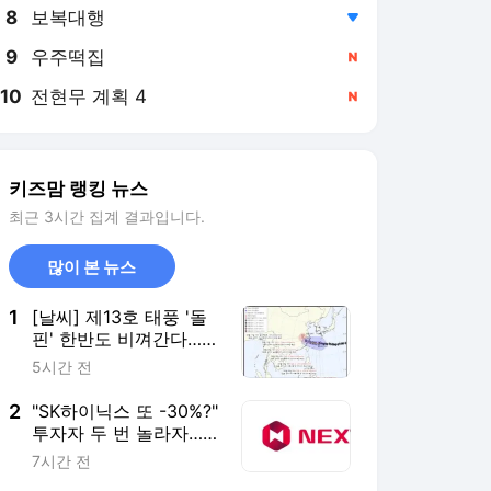
8
보복대행
,하락
9
우주떡집
,신규
10
전현무 계획 4
,신규
키즈맘 랭킹 뉴스
최근 3시간 집계 결과입니다.
많이 본 뉴스
1
[날씨] 제13호 태풍 '돌
핀' 한반도 비껴간다…제
주는 강풍·5m 파도 '비
5시간 전
상'
2
"SK하이닉스 또 -30%?"
투자자 두 번 놀라자…
NXT 결국 '하한가 주문'
7시간 전
막는다