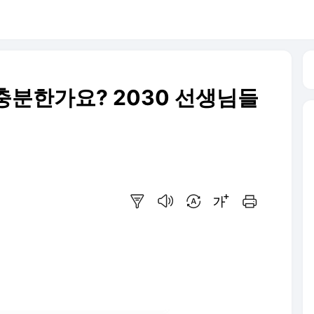
충분한가요? 2030 선생님들
요약보기
음성으로 듣기
번역 설정
글씨크기 조절하기
인쇄하기