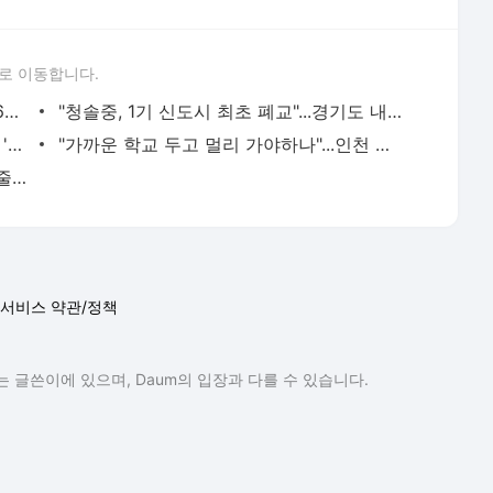
로 이동합니다.
"연기자·디자이너 되고 싶어요" 초등 4~6학년 장래 희망 1순위는?
"청솔중, 1기 신도시 최초 폐교"...경기도 내 학교 6곳 문 닫는다
"전액장학금 포기, F학점 받았다" SNS에 '인증 릴레이'...무슨 일?
"가까운 학교 두고 멀리 가야하나"...인천 대단지 아파트 '집단 민원'
"재정난 심해" 서울 주요 사립대 등록금 줄줄이 인상되나
서비스 약관/정책
 글쓴이에 있으며, Daum의 입장과 다를 수 있습니다.