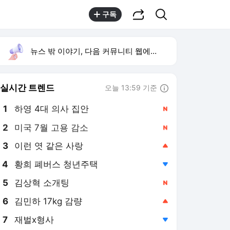
공유하기
검색
구독
뉴스 밖 이야기, 다음 커뮤니티 웹에서 보기
실시간 트렌드
오늘 13:59 기준
툴팁보기
1
하영 4대 의사 집안
,신규
2
미국 7월 고용 감소
,신규
3
이런 엿 같은 사랑
,상승
4
황희 폐버스 청년주택
,하락
5
김상혁 소개팅
,신규
6
김민하 17kg 감량
,상승
7
재벌x형사
,하락