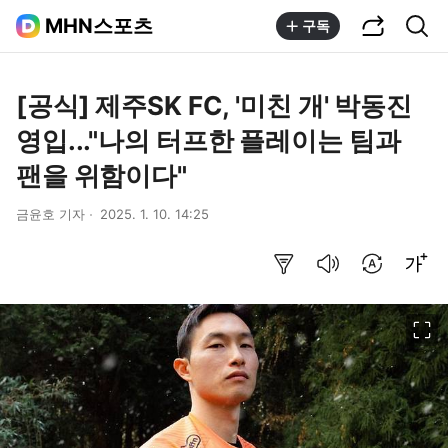
공유하기
통합검색
MHN스포츠
구독
[공식] 제주SK FC, '미친 개' 박동진
영입..."나의 터프한 플레이는 팀과
팬을 위함이다"
금윤호 기자
2025. 1. 10. 14:25
요약보기
음성으로 듣기
번역 설정
글씨크기 조절하기
이미지 크게 보기