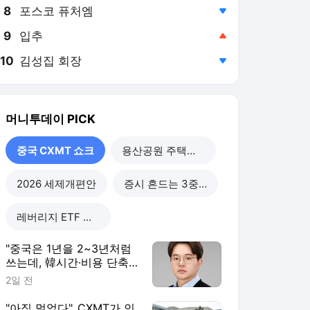
8
포스코 퓨처엠
,하락
9
입추
,상승
10
김성집 회장
,하락
머니투데이
PICK
중국 CXMT 쇼크
용산공원 주택공급
2026 세제개편안
증시 흔드는 3중 쏠림
레버리지 ETF 해법은
"중국은 1년을 2~3년처럼
쓰는데, 韓시간·비용 단축
할 정책 시급"
2일 전
"아직 멀었다"..CXMT가 인