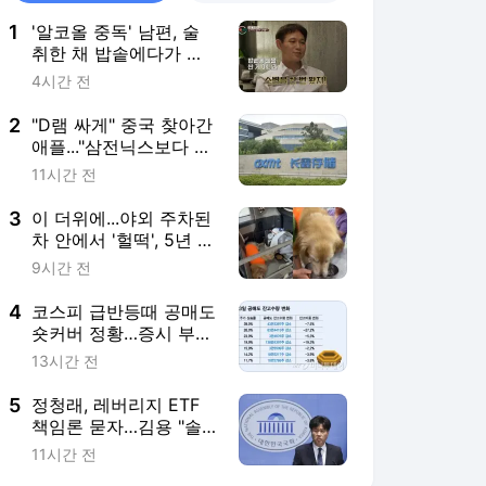
1
'알코올 중독' 남편, 술
취한 채 밥솥에다가 소
변을? "제정신이냐"
4시간 전
2
"D램 싸게" 중국 찾아간
애플..."삼전닉스보다 더
줘" 요구에 계약 무산
11시간 전
3
이 더위에...야외 주차된
차 안에서 '헐떡', 5년 갇
혀 산 리트리버
9시간 전
4
코스피 급반등때 공매도
숏커버 정황…증시 부양
신호탄?
13시간 전
5
정청래, 레버리지 ETF
책임론 묻자…김용 "솔
직히 반명 커밍아웃해
11시간 전
라"