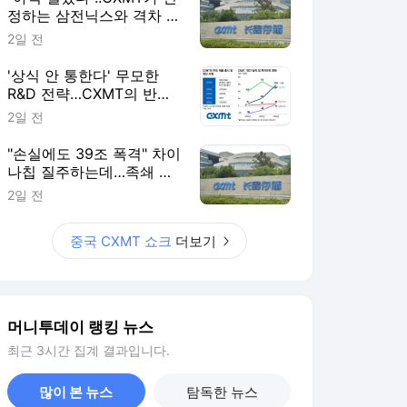
정하는 삼전닉스와 격차 들
여다보니
2일 전
'상식 안 통한다' 무모한
R&D 전략…CXMT의 반도
체 축지법
2일 전
"손실에도 39조 폭격" 차이
나칩 질주하는데…족쇄 찬
'삼전닉스' 탄식
2일 전
중국 CXMT 쇼크
더보기
머니투데이 랭킹 뉴스
최근 3시간 집계 결과입니다.
많이 본 뉴스
탐독한 뉴스