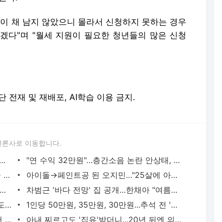
달이 채 남지 않았으니 몰라서 신청하지 못하는 경우
겠다"며 "월세 지원이 필요한 청년들의 많은 신청
. 무단 전재 및 재배포, AI학습 이용 금지.
언론사로 이동합니다.
니까 이혼해" 분노…아내 들들 볶는 12살 연상 '꼰대 남편' - 머니투데이
"연 수익 32만원"…층간소음 논란 안상태, 안타까운 근황 - 머니투데이
조영남 "가족에 아파트 2채 뺏겼다…미술 대작 논란 후엔 파산" - 머니투데이
아이돌→페인트공 된 오지민…"25살에 아이 생겨, 아내 말에 결혼 결심" - 머니투데이
에 똥칠, 도망 다녔다" 이 꿈꾸고 대박…20억 복권 당첨됐다 - 머니투데이
차범근 '바다 전망' 집 공개…한채아 "여름휴가 시댁에서" - 머니투데이
[단독]유명 요리연구가 딸, 남편 교회 신도에 4억 못 갚아 소송 당해 - 머니투데이
1인당 50만원, 35만원, 30만원...추석 전 '민생지원금' 받는 곳 - 머니투데이
'착한 700억 건물주' 서장훈 "세입자 먼저 내보낸 적 한 번도 없다" - 머니투데이
아내 찌르고도 '집유'받더니...20년 뒤엔 의붓딸 '살해'한 남성[뉴스속오늘] - 머니투데이