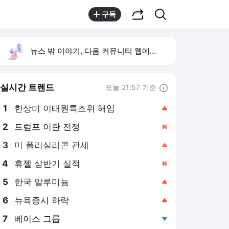
공유하기
검색
구독
뉴스 밖 이야기, 다음 커뮤니티 웹에서 보기
실시간 트렌드
오늘 21:57 기준
툴팁보기
1
한상미 이태원특조위 해임
,상승
2
트럼프 이란 전쟁
,신규
3
미 폴리실리콘 관세
,상승
4
휴젤 상반기 실적
,신규
5
한국 알루미늄
,상승
6
뉴욕증시 하락
,상승
7
베이스 그룹
,하락