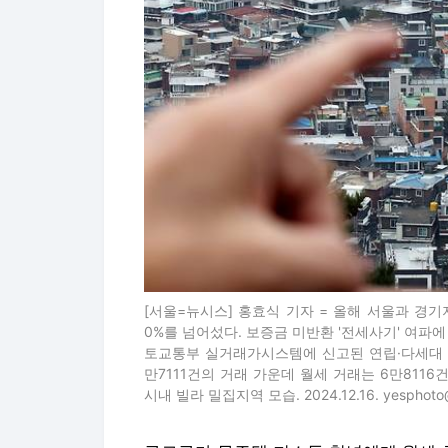
[서울=뉴시스] 홍효식 기자 = 올해 서울과 경기
0%를 넘어섰다. 보증금 미반환 '전세사기' 여파에
토교통부 실거래가시스템에 신고된 연립·다세대 
만7111건의 거래 가운데 월세 거래는 6만8116
시내 빌라 밀집지역 모습. 2024.12.16. yesphot