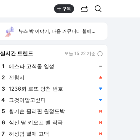
공유하기
검색
구독
뉴스 밖 이야기, 다음 커뮤니티 웹에서 보기
실시간 트렌드
오늘 15:22 기준
툴팁보기
1
에스파 고척돔 입성
,유지
2
전참시
,상승
4
그것이알고싶다
,하락
5
황기순 필리핀 원정도박
,신규
6
심신 딸 키오프 벨 작곡
,신규
7
허성범 열애 고백
,신규