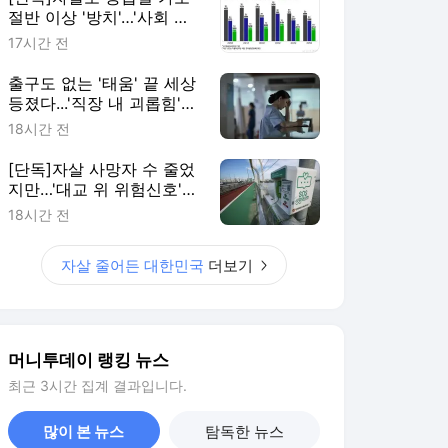
절반 이상 '방치'…'사회 안
전망' 재설계해야
17시간 전
출구도 없는 '태움' 끝 세상
등졌다...'직장 내 괴롭힘'
더 위험한 이유
18시간 전
[단독]자살 사망자 수 줄었
지만…'대교 위 위험신호'
늘었다
18시간 전
자살 줄어든 대한민국
더보기
머니투데이 랭킹 뉴스
최근 3시간 집계 결과입니다.
많이 본 뉴스
탐독한 뉴스