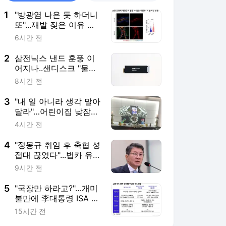
1
"방광염 나은 듯 하더니
또"...재발 잦은 이유 찾
았다[한 장으로 보는 건
6시간 전
강]
2
삼전닉스 낸드 훈풍 이
어지나..샌디스크 "물량
없어 못 번다" 공식화
8시간 전
3
"내 일 아니라 생각 말아
달라"…어린이집 낮잠
중 사망 아기 엄마의 눈
4시간 전
물
4
"정몽규 취임 후 축협 성
접대 끊었다"...법카 유흥
업소 사용 '전면 차단'
9시간 전
5
"국장만 하라고?"…개미
불만에 李대통령 ISA 개
편 재검토 지시
15시간 전