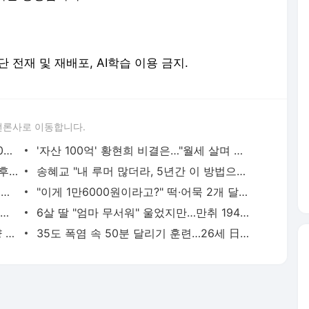
. 무단 전재 및 재배포, AI학습 이용 금지.
언론사로 이동합니다.
'지연과 이혼' 황재균 "전쟁을 준비해"…10개월만 올린 글, 무슨 뜻? - 머니투데이
'자산 100억' 황현희 비결은…"월세 살며 첫 투자, 대출도 없어" - 머니투데이
김구라, '빚 17억 변제' 전처 언급…"이혼 후 내 계좌로 시주 유지" - 머니투데이
송혜교 "내 루머 많더라, 5년간 이 방법으로 수행" 심경 고백 - 머니투데이
이미도 "전직 에로배우 역…노출신 촬영, 스태프 아무도 안 나가" - 머니투데이
"이게 1만6000원이라고?" 떡·어묵 2개 달랑...워터파크 바가지 논란 - 머니투데이
백운산서 '80년 묵은' 천종산삼 9뿌리 발견…1억 3000만원 평가 - 머니투데이
6살 딸 "엄마 무서워" 울었지만…만취 194㎞ 질주, 예비신랑 숨졌다 - 머니투데이
인기 없던 소설, 다시 '역주행' 중…판매량 2배 훌쩍, 서점가에 무슨일 - 머니투데이
35도 폭염 속 50분 달리기 훈련…26세 日럭비선수 사망 - 머니투데이