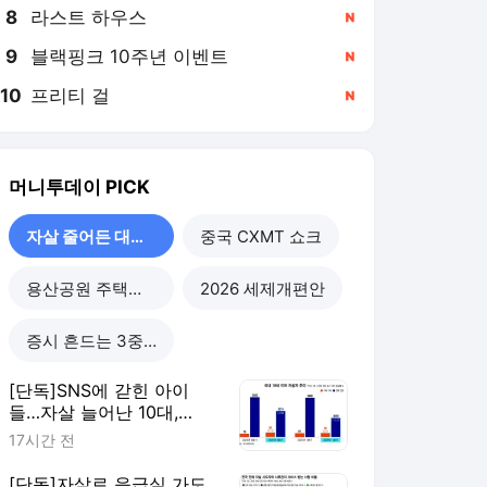
8
라스트 하우스
,신규
9
블랙핑크 10주년 이벤트
,신규
10
프리티 걸
,신규
머니투데이
PICK
자살 줄어든 대한민국
중국 CXMT 쇼크
용산공원 주택공급
2026 세제개편안
증시 흔드는 3중 쏠림
[단독]SNS에 갇힌 아이
들…자살 늘어난 10대,
40%가 '대인관계' 호소
17시간 전
[단독]자살로 응급실 가도