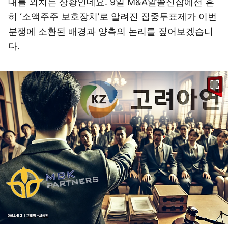
대를 외치는 상황인데요. 9일 M&A알쓸신잡에선 흔
히 ‘소액주주 보호장치’로 알려진 집중투표제가 이번
분쟁에 소환된 배경과 양측의 논리를 짚어보겠습니
다.
이미지 크게 보기