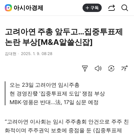
공유하기
통합검색
아시아경제
구독
고려아연 주총 앞두고…집중투표제
논란 부상[M&A알쓸신잡]
김대현
2025. 1. 9. 08:28
요약보기
음성으로 듣기
번역 설정
글씨크기 조절하기
오는 23일 고려아연 임시주총
현 경영진發 '집중투표제 도입' 쟁점 부상
MBK·영풍은 반대…法, 17일 심문 예정
“고려아연 이사회는 임시 주주총회 안건으로 주주 친
화적이며 주주권익 보호에 중점을 둔 (집중투표제