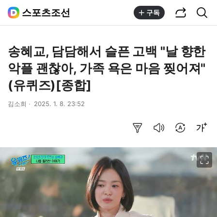
공유하기
통합검색
스포츠조선
구독
송혜교, 담담해서 슬픈 고백 "날 향한
악플 괜찮아, 가족 욕은 마음 찢어져"
(유퀴즈)[종합]
김소희
2025. 1. 8. 23:52
요약보기
음성으로 듣기
번역 설정
글씨크기 조절하기
이미지 크게 보기