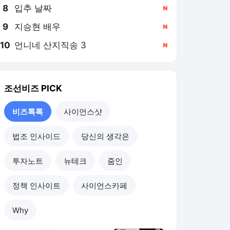
8
입추 날짜
,신규
9
지승현 배우
,신규
10
언니네 산지직송 3
,신규
조선비즈
PICK
비즈톡톡
사이언스샷
법조 인사이드
당신의 생각은
투자노트
뉴테크
줌인
정책 인사이트
사이언스카페
Why