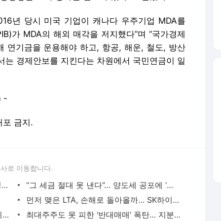
016년 당시 미국 기업이 캐나다 우주기업 MDA를
B)가 MDA의 해외 매각을 저지했다”며 “국가경제
연기금을 운용해야 하고, 항공, 해운, 철도, 방산
서는 경제안보를 지킨다는 차원에서 국민연금이 일
 -
배포 금지.
론사로 이동합니다.
UAE ‘천궁Ⅱ’ 수출에… LIG D&A, 2분기 영업익 30% 성장
“그 세금 절대 못 낸다”… 양도세 공포에 ‘제자리 갈아타기·교환 매매’ 꿈틀
먼저 맺은 LTA, 손해로 돌아올까… SK하이닉스, HBM 선점의 기회비용
[사이언스샷] 코로나가 깨웠다, 잠복 바이러스가 중증 유발
최대주주도 못 피한 ‘반대매매’ 폭탄… 지분율 42%에서 18%로 추락