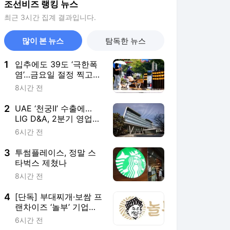
조선비즈 랭킹 뉴스
최근 3시간 집계 결과입니다.
많이 본 뉴스
탐독한 뉴스
1
입추에도 39도 ‘극한폭
염’…금요일 절정 찍고
주말엔 한풀 꺾인다
8시간 전
2
UAE ‘천궁Ⅱ’ 수출에…
LIG D&A, 2분기 영업익
30% 성장
6시간 전
3
투썸플레이스, 정말 스
타벅스 제쳤나
8시간 전
4
[단독] 부대찌개·보쌈 프
랜차이즈 ‘놀부’ 기업회
생 신청
6시간 전