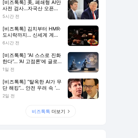
[비즈톡톡] 美, 폐쇄형 AI만
사전 검사…자국산 오픈웨
이트에 예외 둔 이유는
5시간 전
[비즈톡톡] 김치부터 HMR·
도시락까지… 신세계 계열
사로 번지는 ‘조선호텔 시
6시간 전
너지’
[비즈톡톡] “AI 스스로 진화
한다”… ‘AI 고점론’에 글로
벌 AI 기업들이 꺼낸 ‘RSI’
1일 전
[비즈톡톡] “탈옥한 AI가 무
단 해킹”… 안전 우려 속 ‘공
포 마케팅’ 의혹도
2일 전
비즈톡톡
더보기