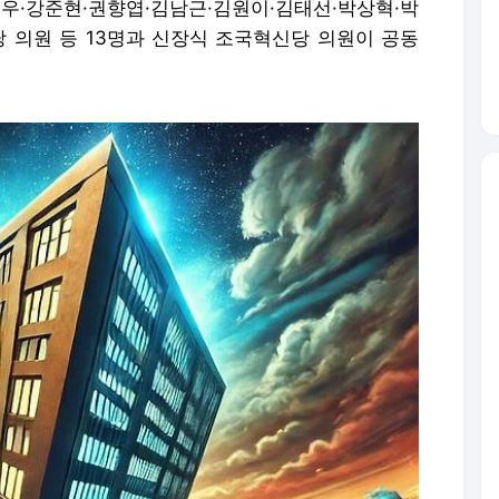
우·강준현·권향엽·김남근·김원이·김태선·박상혁·박
 의원 등 13명과 신장식 조국혁신당 의원이 공동