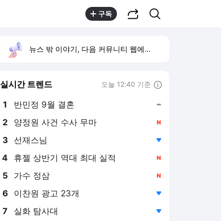
공유하기
검색
구독
뉴스 밖 이야기, 다음 커뮤니티 웹에서 보기
실시간 트렌드
오늘 12:40 기준
툴팁보기
1
반민정 9월 결혼
,유지
2
양정원 사건 수사 무마
,신규
3
선재스님
,하락
4
휴젤 상반기 역대 최대 실적
,신규
5
가수 정삼
,신규
6
이찬원 광고 23개
,하락
7
실화 탐사대
,하락