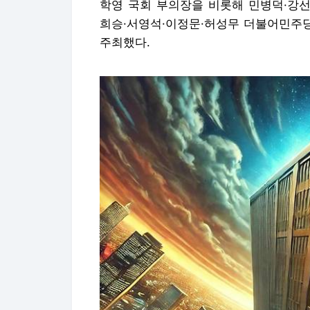
학영 국회 부의장을 비롯해 민병덕·강선
희승·서영석·이정문·허성무 더불어민주당
주최했다.