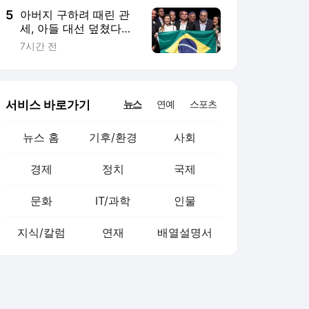
5
아버지 구하려 때린 관
세, 아들 대선 덮쳤다…
볼소나루家 발목 잡은
7시간 전
‘트럼프 청구서’
서비스 바로가기
뉴스
연예
스포츠
뉴스 홈
기후/환경
사회
경제
정치
국제
문화
IT/과학
인물
지식/칼럼
연재
배열설명서