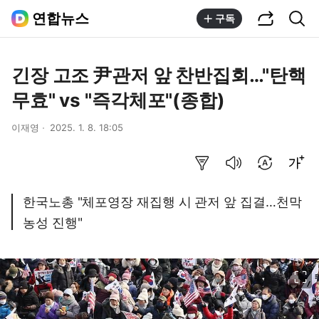
공유하기
통합검색
연합뉴스
구독
긴장 고조 尹관저 앞 찬반집회…"탄핵
무효" vs "즉각체포"(종합)
이재영
2025. 1. 8. 18:05
요약보기
음성으로 듣기
번역 설정
글씨크기 조절하기
한국노총 "체포영장 재집행 시 관저 앞 집결…천막
농성 진행"
이미지 크게 보기