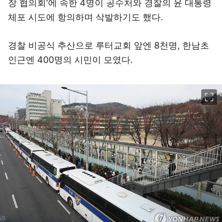
장 협의회'에 속한 4명이 공수처와 경찰의 윤 대통령
체포 시도에 항의하며 삭발하기도 했다.
경찰 비공식 추산으로 루터교회 앞엔 8천명, 한남초
인근엔 400명의 시민이 모였다.
이미지 크게 보기