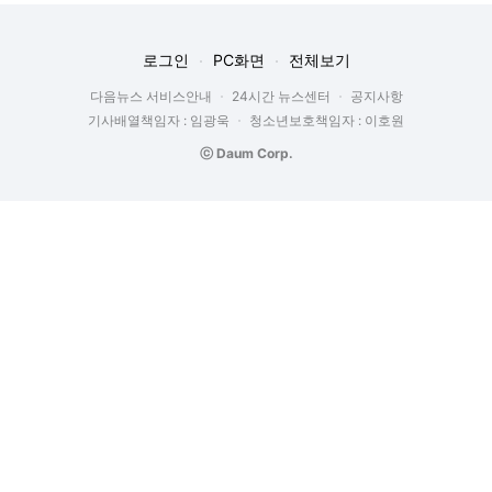
로그인
PC화면
전체보기
다음뉴스 서비스안내
24시간 뉴스센터
공지사항
기사배열책임자 : 임광욱
청소년보호책임자 : 이호원
ⓒ Daum Corp.