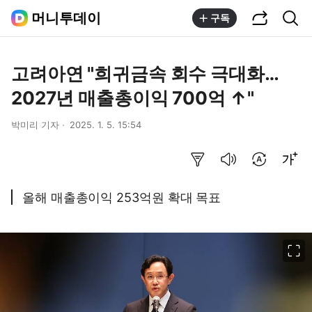
공유하기
통합검색
머니투데이
구독
고려아연 "희귀금속 회수 극대화…
2027년 매출총이익 700억 ↑"
박미리 기자
2025. 1. 5. 15:54
요약보기
음성으로 듣기
번역 설정
글씨크기 조절하기
올해 매출총이익 253억원 확대 목표
이미지 크게 보기