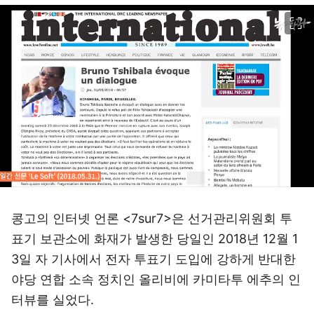
이미지 크게 보기
콩고의 인터넷 언론 <7sur7>은 선거관리위원회 투
표기 보관소에 화재가 발생한 당일인
2018년 12월 1
3일 자 기사
에서 전자 투표기 도입에 강하게 반대한
야당 연합 소속 정치인 올리비에 카미타투 에추의 인
터뷰를 실었다.