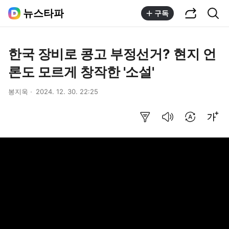
공유하기
통합검색
뉴스타파
구독
한국 장비로 콩고 부정선거? 현지 언
론도 모르게 창작한 '소설'
봉지욱
2024. 12. 30. 22:25
요약보기
음성으로 듣기
번역 설정
글씨크기 조절하기