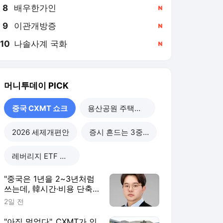
8
배우한가인
,신규
9
이관개방증
,신규
10
나솔사계 국화
,신규
머니투데이
PICK
중국 CXMT 쇼크
용산공원 주택공급
2026 세제개편안
증시 흔드는 3중 쏠림
레버리지 ETF 해법은
"중국은 1년을 2~3년처럼
쓰는데, 韓시간·비용 단축
할 정책 시급"
2일 전
"아직 멀었다"..CXMT가 인