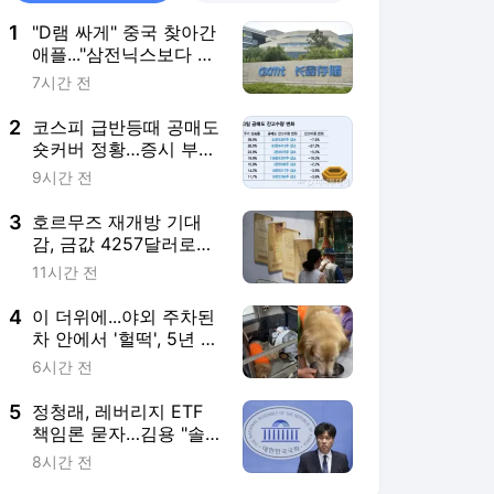
1
"D램 싸게" 중국 찾아간
애플..."삼전닉스보다 더
줘" 요구에 계약 무산
7시간 전
2
코스피 급반등때 공매도
숏커버 정황…증시 부양
신호탄?
9시간 전
3
호르무즈 재개방 기대
감, 금값 4257달러로
'쑥'…7주 만에 최고치
11시간 전
4
이 더위에...야외 주차된
차 안에서 '헐떡', 5년 갇
혀 산 리트리버
6시간 전
5
정청래, 레버리지 ETF
책임론 묻자…김용 "솔
직히 반명 커밍아웃해
8시간 전
라"