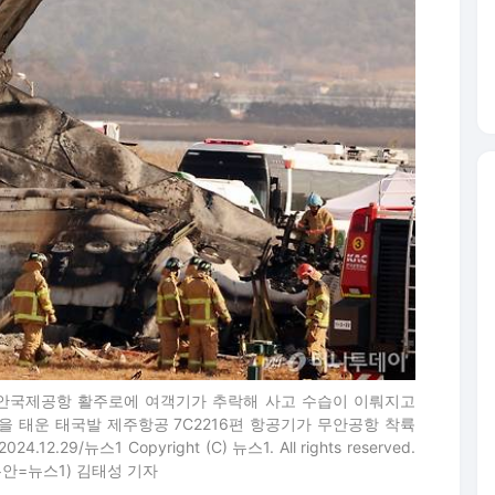
남 무안국제공항 활주로에 여객기가 추락해 사고 수습이 이뤄지고
명을 태운 태국발 제주항공 7C2216편 항공기가 무안공항 착륙
9/뉴스1 Copyright (C) 뉴스1. All rights reserved.
(무안=뉴스1) 김태성 기자