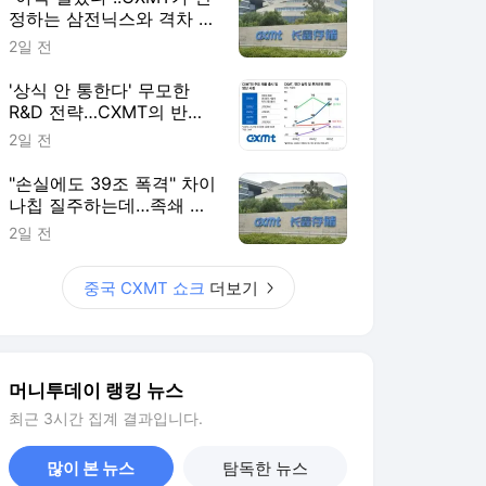
정하는 삼전닉스와 격차 들
여다보니
2일 전
'상식 안 통한다' 무모한
R&D 전략…CXMT의 반도
체 축지법
2일 전
"손실에도 39조 폭격" 차이
나칩 질주하는데…족쇄 찬
'삼전닉스' 탄식
2일 전
중국 CXMT 쇼크
더보기
머니투데이 랭킹 뉴스
최근 3시간 집계 결과입니다.
많이 본 뉴스
탐독한 뉴스