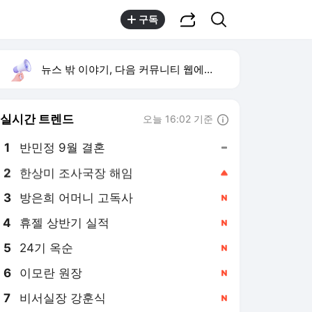
공유하기
검색
구독
뉴스 밖 이야기, 다음 커뮤니티 웹에서 보기
실시간 트렌드
오늘 16:02 기준
툴팁보기
1
반민정 9월 결혼
,유지
2
한상미 조사국장 해임
,상승
3
방은희 어머니 고독사
,신규
4
휴젤 상반기 실적
,신규
5
24기 옥순
,신규
6
이모란 원장
,신규
7
비서실장 강훈식
,신규