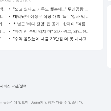
언론사로 이동합니다.
"새가 날개에 끼었다"…무안공항 사고 여객기 탑승자의 마지막 문자 - 머니투데이
"오고 있다고 카톡도 했는데…" 무안공항 유족들 부둥켜안고 오열 - 머니투데이
'우수상' 이이경, 6년 전 헤어진 정인선 언급…반응은? - 머니투데이
대박났던 이장우 식당 매출 '뚝'…"장사 막 하냐" 혹평 인정한 이유는 - 머니투데이
'혼전임신' 아들과 연락 끊었던 이경실…가족 모임서 갈등 폭발 - 머니투데이
차범근 '바다 전망' 집 공개…한채아 "여름휴가 시댁에서" - 머니투데이
'이종석과 결별' 아이유, SNS엔 전남친 장기하 곡…팬들 '깜짝' - 머니투데이
"자기 전 수박 먹지 마" 의사 권고, 왜?...전신 건강 해치는 초열대야 - 머니투데이
1인당 50만원, 35만원, 30만원...추석 전 '민생지원금' 받는 곳 - 머니투데이
"수억 올랐는데 세금 30만원 더 못 내냐고?"…집 한채 직장인 '분통' - 머니투데이
서비스 약관/정책
 글쓴이에 있으며, Daum의 입장과 다를 수 있습니다.