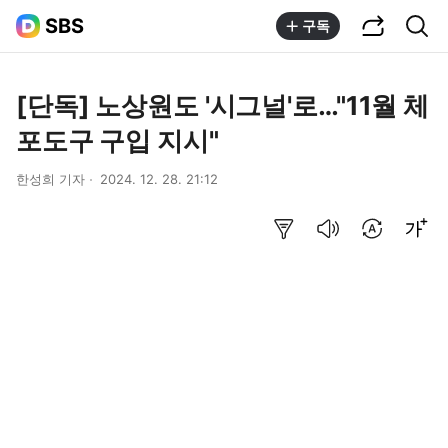
공유하기
통합검색
SBS
구독
[단독] 노상원도 '시그널'로…"11월 체
포도구 구입 지시"
한성희 기자
2024. 12. 28. 21:12
요약보기
음성으로 듣기
번역 설정
글씨크기 조절하기