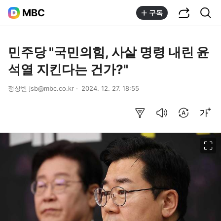
공유하기
통합검색
MBC
구독
민주당 "국민의힘, 사살 명령 내린 윤
석열 지킨다는 건가?"
정상빈 jsb@mbc.co.kr
2024. 12. 27. 18:55
요약보기
음성으로 듣기
번역 설정
글씨크기 조절하기
이미지 크게 보기