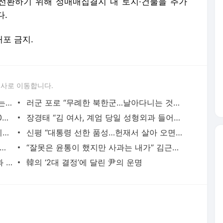
론사로 이동합니다.
[속보]이준석, 대선출마 시사 “단일화 없는 3당 당선 경험 이준석 뿐”
러군 포로 “무례한 북한군…날아다니는 것은 무엇이든 쏜다” 불평
[속보]“러 쿠르스크서 북한군 사상자 3000명 이상 발생”
장경태 “김 여사, 계엄 당일 성형외과 들어가 3시간 머물러”
[속보]‘계엄 보살’ 노상원, “누구 사살 지시했나” 질문에 보인 반응
신평 “대통령 선한 품성…헌재서 살아 오면 훌륭한 지도자”
 탄핵·수사 변호사비는 ‘현직’이라 국가 예산?
“잘못은 윤통이 했지만 사과는 내가” 김근식이 내건 현수막
40년 가정폭력 참은 아내, 술 마신 남편과 말다툼 끝 때려 살해
韓의 ‘2대 결정’에 달린 尹의 운명
서비스 약관/정책
 글쓴이에 있으며, Daum의 입장과 다를 수 있습니다.