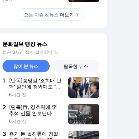
리는 ‘대법관 제청권’
2
[단독]靑, 경호처에 李
추석 선물 안보낸다
6시간 전
3
흉기 든 돌진男에 경찰
실탄 발포, 숨져…“경위
조사중”
11시간 전
4
[속보]국민 51.9% “이재
명 대통령 재판 재개 필
요하다”-코리아정보리
8시간 전
서치
5
‘도둑 잡아야 할 경찰
이…’ 완주 경찰관, 헬스
장서 주운 무선이어폰
8시간 전
사용하다 덜미
서비스 바로가기
뉴스
연예
스포츠