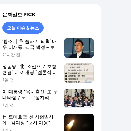
이 대통령 “육사출신, 또 쿠
데타할수도” … ‘정치적 중
립’ 軍 당혹
1일 전
日 토마호크 첫 시험발사
에…김여정 “군사 대응” 으
름장
1일 전
오늘 이슈 & 뉴스
더보기
문화일보 랭킹 뉴스
최근 3시간 집계 결과입니다.
많이 본 뉴스
탐독한 뉴스
1
[단독]송영길 ‘조희대 탄
핵’ 발언에 청와대도 “헌
법적 책무 방기”… 흔들
6시간 전