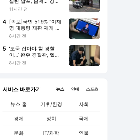
뉴스 홈
기후/환경
사회
경제
정치
국제
문화
IT/과학
인물
지식/칼럼
연재
배열설명서