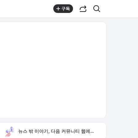
공유하기
검색
구독
뉴스 밖 이야기, 다음 커뮤니티 웹에서 보기
실시간 트렌드
오늘 9:51 기준
툴팁보기
1
반민정 9월 결혼
,신규
2
이승철 유퀴즈 출연
,하락
3
음문석 무명 시절
,신규
4
프로야구 경기 취소
,상승
5
휴젤 상반기 실적
,하락
6
유병호 구속적부심
,하락
7
북한 탄도미사일 발사
,신규