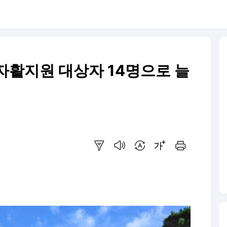
자활지원 대상자 14명으로 늘
요약보기
음성으로 듣기
번역 설정
글씨크기 조절하기
인쇄하기