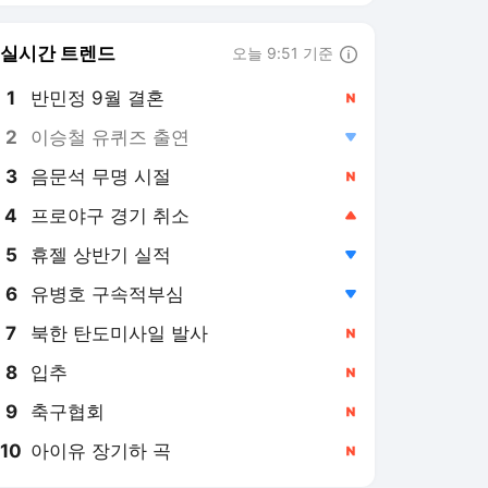
8
입추
,신규
9
축구협회
,신규
10
아이유 장기하 곡
,신규
문화일보
PICK
오늘 이슈 & 뉴스
‘뺑소니 후 술타기 의혹’ 배
우 이재룡, 결국 법정으로
21시간 전
정동영 “北, 조선으로 호칭
변경” … 이재명 “결론적으
로 약간 의문”
1일 전