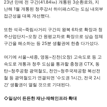
23년 만에 전 구간(41.84㎞) 개통된 3순환로와, 지
난해 1월 개통된 청주강서 하이패스IC는 도심 내외부
접근성을 대폭 개선했다.
또한 석곡~죽림사거리 구간의 왕복 6차로 확장과 청
주산업단지~오창 간 원평교차로 확장으로 상습 정체
구간을 해소하는 등 25분 생활권에 한층 다가섰다.
여기에 서울~세종, 영동~진천(오창) 고속도로 등 고
속도로 개통과 청주 도심을 통과할 충청권 CTX, 동
탄~청주공항 광역철도, 천안~청주국제공항 복선전
철 등 광역철도가 연결되면 ‘수도권 1시간, 전국 2시
간’ 생활권이 열릴 것으로 기대된다.
◇일상이 든든한 재난·재해인프라 확대