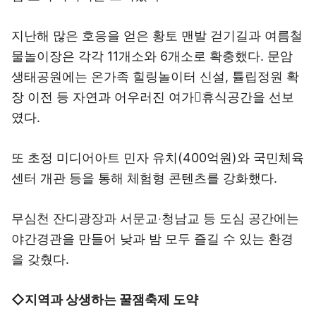
지난해 많은 호응을 얻은 황토 맨발 걷기길과 여름철
물놀이장은 각각 11개소와 6개소로 확충했다. 문암
생태공원에는 온가족 힐링놀이터 신설, 튤립정원 확
장 이전 등 자연과 어우러진 여가휴식공간을 선보
였다.
또 초정 미디어아트 민자 유치(400억원)와 국민체육
센터 개관 등을 통해 체험형 콘텐츠를 강화했다.
무심천 잔디광장과 서문교‧청남교 등 도심 공간에는
야간경관을 만들어 낮과 밤 모두 즐길 수 있는 환경
을 갖췄다.
◇지역과 상생하는 꿀잼축제 도약