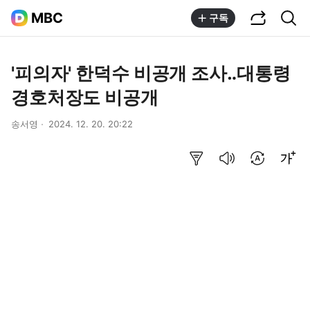
공유하기
통합검색
MBC
구독
'피의자' 한덕수 비공개 조사‥대통령
경호처장도 비공개
송서영
2024. 12. 20. 20:22
요약보기
음성으로 듣기
번역 설정
글씨크기 조절하기