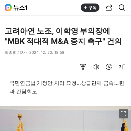
공유하기
통합검색
뉴스1
구독
고려아연 노조, 이학영 부의장에
"MBK 적대적 M&A 중지 촉구" 건의
박종홍 기자
2024. 12. 20. 18:58
요약보기
음성으로 듣기
번역 설정
글씨크기 조절하기
국민연금법 개정안 처리 요청…상급단체 금속노련
과 간담회도
이미지 크게 보기