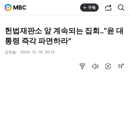
공유하기
통합검색
MBC
구독
헌법재판소 앞 계속되는 집회‥"윤 대
통령 즉각 파면하라"
정한솔
2024. 12. 19. 20:13
요약보기
음성으로 듣기
번역 설정
글씨크기 조절하기