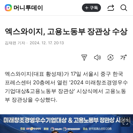
공유하기
통합검색
머니투데이
구독
엑스와이지, 고용노동부 장관상 수상
김재련 기자
2024. 12. 17. 20:13
요약보기
음성으로 듣기
번역 설정
글씨크기 조절하기
엑스와이지(대표 황성재)가 17일 서울시 중구 한국
프레스센터 20층에서 열린 '2024 미래창조경영우수
기업대상&고용노동부 장관상' 시상식에서 고용노동
부 장관상을 수상했다.
이미지 크게 보기