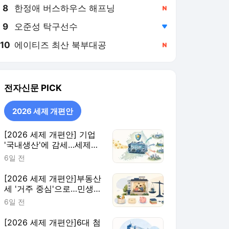
8
한정애 버스하우스 해프닝
,신규
9
오준성 탁구선수
,하락
10
에이티즈 최산 북부대공
,신규
전자신문
PICK
2026 세제 개편안
[2026 세제 개편안] 기업
'국내생산'에 감세…세제로
산업·자금 지방행 유도
6일 전
[2026 세제 개편안]부동산
세 '거주 중심'으로…민생
지원 확대·세제 혜택 115개
6일 전
정비
[2026 세제 개편안]6대 첨