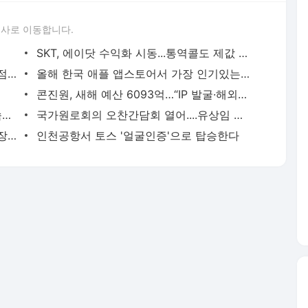
론사로 이동합니다.
SKT, 에이닷 수익화 시동...통역콜도 제값 받는다
경제단체장 만난 우원식 국회의장 “무쟁점 법안 최대한 통과, 주요국 특사 파견”
올해 한국 애플 앱스토어서 가장 인기있는 앱은?
콘진원, 새해 예산 6093억…“IP 발굴·해외진출 지원 집중”
롯데에너지머티리얼즈, 엔비디아 AI 가속기용 동박 공급
국가원로회의 오찬간담회 열어....유상임 장관, AI 시대 정책 방향 모색
올해 주식시장 30일까지 운영…새해 첫 장은 2일 10시부터
인천공항서 토스 '얼굴인증'으로 탑승한다