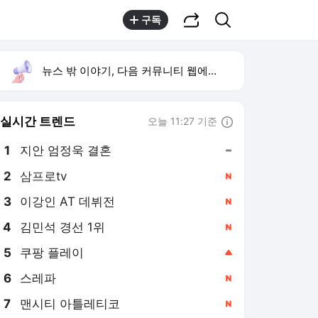
공유하기
검색
구독
뉴스 밖 이야기, 다음 커뮤니티 웹에서 보기
실시간 트렌드
오늘 11:27 기준
툴팁보기
1
지안 엄정욱 결혼
,유지
2
삼프로tv
,신규
3
이강인 AT 데뷔전
,신규
4
김민석 경선 1위
,신규
5
쿠팡 플레이
,상승
6
스레파
,신규
7
맨시티 아틀레티코
,신규