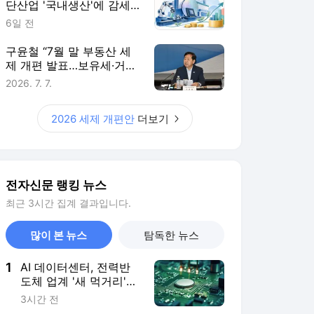
단산업 '국내생산'에 감세…
핵심부품 생산량에 따라 지
6일 전
원 더 키워
구윤철 “7월 말 부동산 세
제 개편 발표…보유세·거래
세 균형 검토”
2026. 7. 7.
2026 세제 개편안
더보기
전자신문 랭킹 뉴스
최근 3시간 집계 결과입니다.
많이 본 뉴스
탐독한 뉴스
1
AI 데이터센터, 전력반
도체 업계 '새 먹거리'
급부상
3시간 전