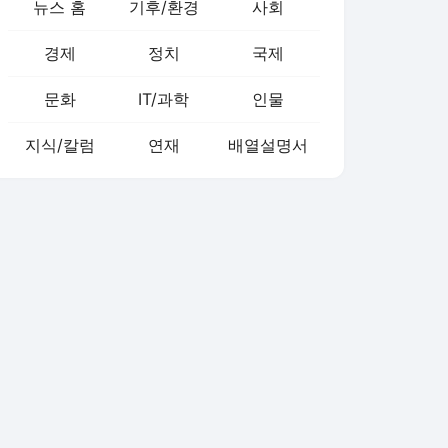
뉴스 홈
기후/환경
사회
경제
정치
국제
문화
IT/과학
인물
지식/칼럼
연재
배열설명서