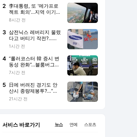
2
李대통령, 또 '메가프로
젝트 회의'…지역 이기주
의·주 52시간제 해법 주
8시간 전
목
3
삼전닉스 레버리지 물렸
다고 버티기 작전?…원
금회복 하겠다고 감정
1시간 전
매매?
4
“롤러코스터 韓 증시 변
동성 완화”…블룸버그가
반응한 반전 신호
7시간 전
5
日에 버려진 경기도 안
산시 종량제봉투?…“대
부분 한글 쓰레기, 세계
21시간 전
에 알릴 것”
서비스 바로가기
뉴스
연예
스포츠