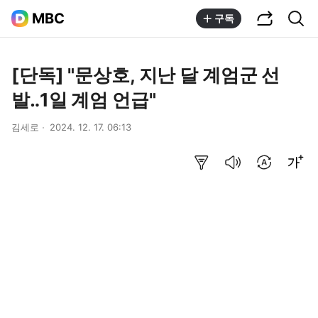
공유하기
통합검색
MBC
구독
[단독] "문상호, 지난 달 계엄군 선
발‥1일 계엄 언급"
김세로
2024. 12. 17. 06:13
요약보기
음성으로 듣기
번역 설정
글씨크기 조절하기