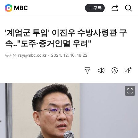
공유하기
통합검색
MBC
구독
'계엄군 투입' 이진우 수방사령관 구
속‥"도주·증거인멸 우려"
유서영 rsy@mbc.co.kr
2024. 12. 16. 18:22
요약보기
음성으로 듣기
번역 설정
글씨크기 조절하기
이미지 크게 보기