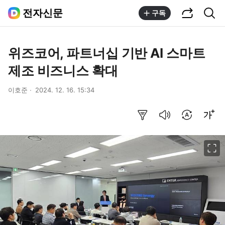
공유하기
통합검색
전자신문
구독
위즈코어, 파트너십 기반 AI 스마트
제조 비즈니스 확대
이호준
2024. 12. 16. 15:34
요약보기
음성으로 듣기
번역 설정
글씨크기 조절하기
이미지 크게 보기