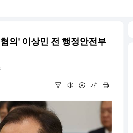
 혐의' 이상민 전 행정안전부
8
요약보기
음성으로 듣기
번역 설정
글씨크기 조절하기
인쇄하기