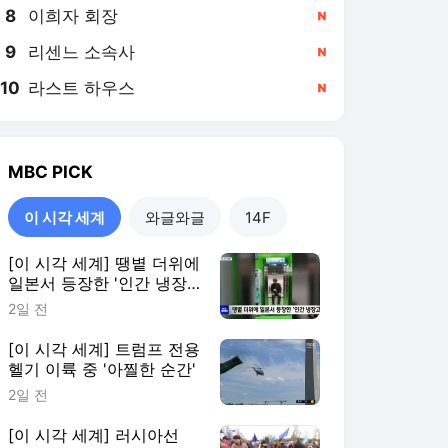
8
이희자 회장
,신규
9
리센느 소속사
,신규
10
라스트 하우스
,신규
MBC
PICK
이 시각 세계
와글와글
14F
[이 시각 세계] 땡볕 더위에
일본서 등장한 '인간 냉장
고'
2일 전
[이 시각 세계] 트럼프 전용
헬기 이륙 중 '아찔한 순간'
2일 전
[이 시각 세계] 러시아선