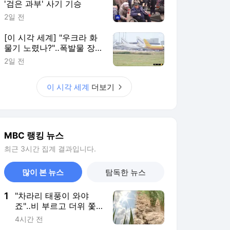
'검은 과부' 사기 기승
2일 전
[이 시각 세계] "우크라 화
물기 노렸나?"‥폭발물 장
착 드론 발견
2일 전
이 시각 세계
더보기
MBC 랭킹 뉴스
최근 3시간 집계 결과입니다.
많이 본 뉴스
탐독한 뉴스
1
"차라리 태풍이 와야
죠"‥비 부르고 더위 쫓
을 '효자 태풍'은 언제?
4시간 전