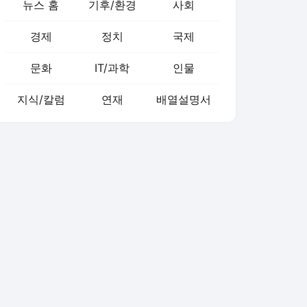
뉴스 홈
기후/환경
사회
경제
정치
국제
문화
IT/과학
인물
지식/칼럼
연재
배열설명서