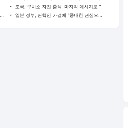
"후회 없다" 韓, 결국 사퇴‥마지막 메시지는 "이재명.." [현장영상]
조국, 구치소 자진 출석‥마지막 메시지로 "남은 건 검찰 해체"
북파공작원까지 대기시켜놓고 숨기다가 실토‥정보사가 '12.3 내란' 핵심?
일본 정부, 탄핵안 가결에 "중대한 관심으로 주시‥긴밀 소통"