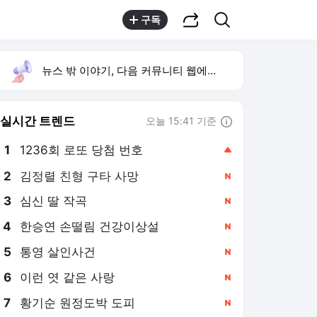
공유하기
검색
구독
뉴스 밖 이야기, 다음 커뮤니티 웹에서 보기
실시간 트렌드
오늘 15:41 기준
툴팁보기
1
1236회 로또 당첨 번호
,상승
2
김정렬 친형 구타 사망
,신규
3
심신 딸 작곡
,신규
4
한승연 손떨림 건강이상설
,신규
5
통영 살인사건
,신규
6
이런 엿 같은 사랑
,신규
7
황기순 원정도박 도피
,신규