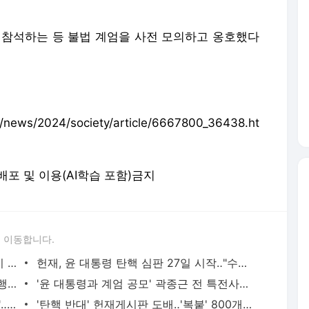
 참석하는 등 불법 계엄을 사전 모의하고 옹호했다
ews/2024/society/article/6667800_36438.ht
 재배포 및 이용(AI학습 포함)금지
 이동합니다.
검찰, 윤 대통령에 2차 소환 통보‥불응 시 체포영장 검토할 듯
헌재, 윤 대통령 탄핵 심판 27일 시작‥"수사 기록 확보·최우선 심리"
경찰 특별수사단, '내란 혐의' 이상민 전 행정안전부 장관 소환조사
'윤 대통령과 계엄 공모' 곽종근 전 특전사령관 구속
국민의힘 "이재명 재판지연 방지 막아야"‥법원 탄원서 제출
'탄핵 반대' 헌재게시판 도배‥'복붙' 800개, 대체 누가?