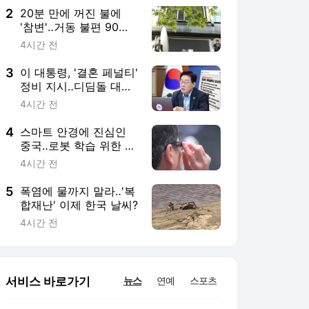
2
20분 만에 꺼진 불에
'참변'‥거동 불편 90대
·60대 모녀 숨져
4시간 전
3
이 대통령, '결혼 페널티'
정비 지시‥디딤돌 대출·
특공 가점 등 22개 개편
4시간 전
4
스마트 안경에 진심인
중국‥로봇 학습 위한 데
이터 확보가 목적?
4시간 전
5
폭염에 물까지 말라‥'복
합재난' 이제 한국 날씨?
4시간 전
서비스 바로가기
뉴스
연예
스포츠