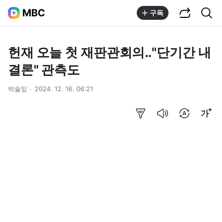
공유하기
통합검색
MBC
구독
헌재 오늘 첫 재판관회의‥"단기간 내
결론" 관측도
박솔잎
2024. 12. 16. 06:21
요약보기
음성으로 듣기
번역 설정
글씨크기 조절하기