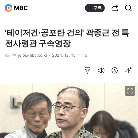
공유하기
통합검색
MBC
구독
'테이저건·공포탄 건의' 곽종근 전 특
전사령관 구속영장
조국현 jojo@mbc.co.kr
2024. 12. 15. 11:16
요약보기
음성으로 듣기
번역 설정
글씨크기 조절하기
이미지 크게 보기