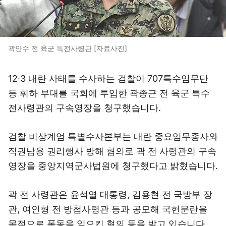
곽안수 전 육군 특전사령관 [자료사진]
12·3 내란 사태를 수사하는 검찰이 707특수임무단
등 휘하 부대를 국회에 투입한 곽종근 전 육군 특수
전사령관의 구속영장을 청구했습니다.
검찰 비상계엄 특별수사본부는 내란 중요임무종사와
직권남용 권리행사 방해 혐의로 곽 전 사령관의 구속
영장을 중앙지역군사법원에 청구했다고 밝혔습니다.
곽 전 사령관은 윤석열 대통령, 김용현 전 국방부 장
관, 여인형 전 방첩사령관 등과 공모해 국헌문란을
목적으로 폭동을 일으킨 혐의 등을 받고 있습니다.