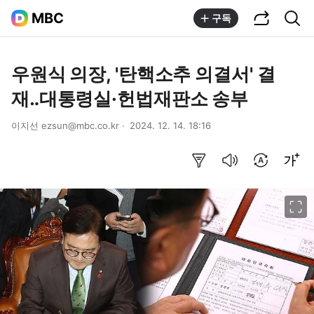
공유하기
통합검색
MBC
구독
우원식 의장, '탄핵소추 의결서' 결
재‥대통령실·헌법재판소 송부
이지선 ezsun@mbc.co.kr
2024. 12. 14. 18:16
요약보기
음성으로 듣기
번역 설정
글씨크기 조절하기
이미지 크게 보기