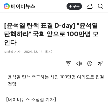
공유하기
통합검색
베이비뉴스
구독
[윤석열 탄핵 표결 D-day] "윤석열
탄핵하라" 국회 앞으로 100만명 모
인다
소장섭 기자
2024. 12. 14. 15:42
요약보기
음성으로 듣기
번역 설정
글씨크기 조절하기
윤석열 탄핵 촉구하는 시민 100만명 여의도로 집결
전망
【베이비뉴스 소장섭 기자】