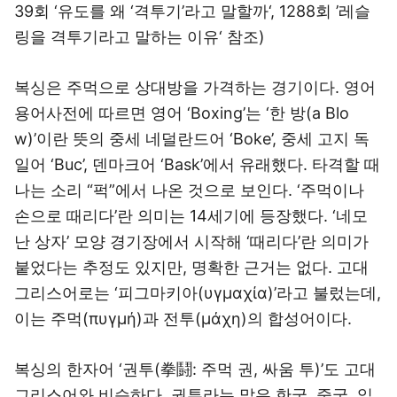
39
회
‘
유도를 왜
‘
격투기
’
라고 말할까
‘, 1288
회
’
레슬
링을 격투기라고 말하는 이유
‘
참조
)
복싱은 주먹으로 상대방을 가격하는 경기이다. 영어
용어사전에 따르면 영어 ‘Boxing’는 ‘한 방(a Blo
w)’이란 뜻의 중세 네덜란드어 ‘Boke’, 중세 고지 독
일어 ‘Buc’, 덴마크어 ‘Bask’에서 유래했다. 타격할 때
나는 소리 “퍽”에서 나온 것으로 보인다. ‘주먹이나
손으로 때리다’란 의미는 14세기에 등장했다. ‘네모
난 상자’ 모양 경기장에서 시작해 ‘때리다’란 의미가
붙었다는 추정도 있지만, 명확한 근거는 없다. 고대
그리스어로는 ‘피그마키아(υγμαχία)’라고 불렀는데,
이는 주먹(πυγμή)과 전투(μάχη)의 합성어이다.
복싱의 한자어 ‘권투(拳鬪: 주먹 권, 싸움 투)’도 고대
그리스어와 비슷하다. 권투라는 말은 한국, 중국, 일