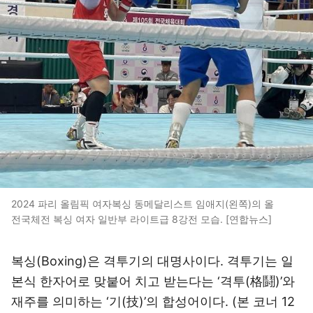
2024 파리 올림픽 여자복싱 동메달리스트 임애지(왼쪽)의 올
전국체전 복싱 여자 일반부 라이트급 8강전 모습. [연합뉴스]
복싱(Boxing)은 격투기의 대명사이다. 격투기는 일
본식 한자어로 맞붙어 치고 받는다는
‘
격투
(
格鬪
)’
와
재주를 의미하는
‘
기
(
技
)’
의 합성어이다
. (
본 코너
12