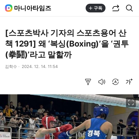
공유하기
통합검색
마니아타임즈
구독
[스포츠박사 기자의 스포츠용어 산
책 1291] 왜 ‘복싱(Boxing)’을 ‘권투
(拳鬪)’라고 말할까
김학수
2024. 12. 14. 11:54
요약보기
음성으로 듣기
번역 설정
글씨크기 조절하기
이미지 크게 보기