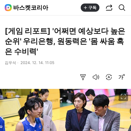
공유하기
통합검색
바스켓코리아
구독
[게임 리포트] '어쩌면 예상보다 높은
순위' 우리은행, 원동력은 '몸 싸움 혹
은 수비력'
김우석
2024. 12. 14. 11:05
요약보기
음성으로 듣기
번역 설정
글씨크기 조절하기
이미지 크게 보기