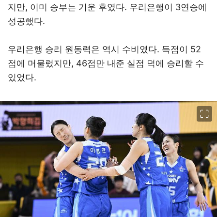
지만, 이미 승부는 기운 후였다. 우리은행이 3연승에
성공했다.
우리은행 승리 원동력은 역시 수비였다. 득점이 52
점에 머물렀지만, 46점만 내준 실점 덕에 승리할 수
있었다.
이미지 크게 보기