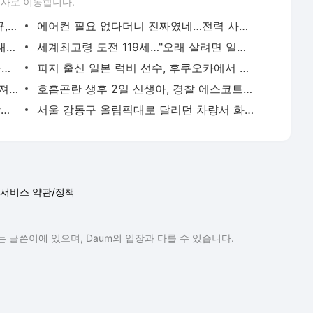
론사로 이동합니다.
이임생이 밝힌 홍명보 선임 내막…"정몽규, TD판단 믿는다고 해"(종합) | 연합뉴스
에어컨 필요 없다더니 진짜였네…전력 사용량으로 본 냉방 도시 | 연합뉴스
천안 교회서 지내던 11세 사망…경찰, 학대치사 여부 수사(종합) | 연합뉴스
세계최고령 도전 119세…"오래 살려면 일하고 건강하게 먹어라" | 연합뉴스
새벽 급습부터 회사 탈출까지…유튜브 사로잡은 '날것'의 일상 | 연합뉴스
피지 출신 일본 럭비 선수, 후쿠오카에서 훈련 중 열사병 사망 | 연합뉴스
서울 면목동서 60대 남성 2명 흉기에 숨져…지인 사이 추정(종합) | 연합뉴스
호흡곤란 생후 2일 신생아, 경찰 에스코트로 생명 구해 | 연합뉴스
'김부장' 제작사 판타지오 회장, 자본시장법 위반 혐의 피소 | 연합뉴스
서울 강동구 올림픽대로 달리던 차량서 화재…구간 정체 | 연합뉴스
서비스 약관/정책
 글쓴이에 있으며, Daum의 입장과 다를 수 있습니다.