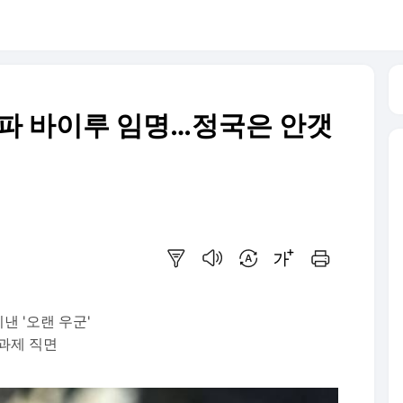
도파 바이루 임명…정국은 안갯
요약보기
음성으로 듣기
번역 설정
글씨크기 조절하기
인쇄하기
낸 '오랜 우군'
과제 직면