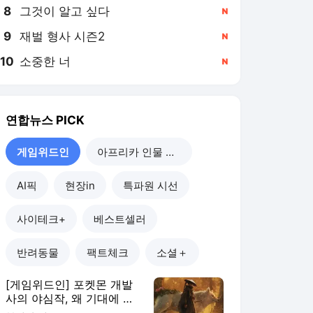
8
그것이 알고 싶다
,신규
9
재벌 형사 시즌2
,신규
10
소중한 너
,신규
연합뉴스
PICK
게임위드인
아프리카 인물 열전
AI픽
현장in
특파원 시선
사이테크+
베스트셀러
반려동물
팩트체크
소셜＋
[게임위드인] 포켓몬 개발
사의 야심작, 왜 기대에 못
미쳤나