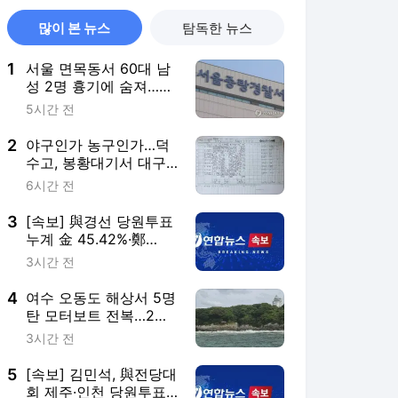
많이 본 뉴스
탐독한 뉴스
1
서울 면목동서 60대 남
성 2명 흉기에 숨져…지
인 사이 추정(종합)
5시간 전
2
야구인가 농구인가…덕
수고, 봉황대기서 대구
북구SC에 42-0 승리
6시간 전
3
[속보] 與경선 당원투표
누계 金 45.42%·鄭
44.56%…가중치 未반영
3시간 전
4
여수 오동도 해상서 5명
탄 모터보트 전복…2명
사망(종합3보)
3시간 전
5
[속보] 김민석, 與전당대
회 제주·인천 당원투표