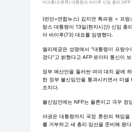
마크롱(오른쪽) 대통령과 바이루 신임 총리 [AF
(런던=연합뉴스) 김지연 특파원 = 프
랑스 대통령이 13일(현지시간) 신임 총
아 바이루(73) 대표를 임명했다.
엘리제궁은 성명에서 "대통령이 프랑수아
겼다"고 밝혔다고 AFP·로이터 통신이 
정부 예산안을 둘러싼 여야 대치 끝에 하
한 정부 불신임안을 통과시키면서 미셸 
조치다.
불신임안에는 NFP는 물론이고 극우 정당
야권은 대통령까지 국정 혼란의 책임을 
를 거부하고 새 총리 임선을 준비해 왔다