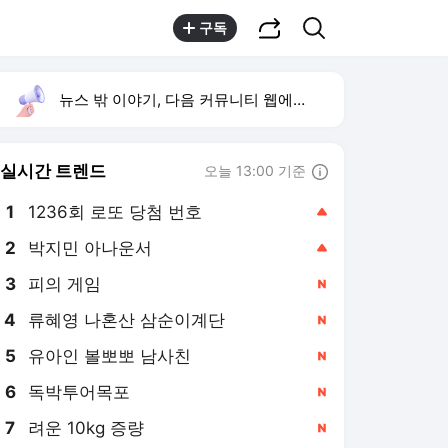
공유하기
검색
구독
뉴스 밖 이야기, 다음 커뮤니티 웹에서 보기
실시간 트렌드
오늘 13:00 기준
툴팁보기
1
1236회 로또 당첨 번호
,상승
2
박지민 아나운서
,상승
3
피의 게임
,신규
4
류혜영 나혼산 삼순이계단
,신규
5
유아인 볼뽀뽀 남사친
,신규
6
독박투어목포
,신규
7
려운 10kg 증량
,신규