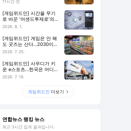
11시간 전
[게임위드인] 시간을 무기
로 바꾼 '어센드투제로'의
실험
2026. 8. 1.
[게임위드인] 게임은 안 해
도 굿즈는 산다…2030이
게임에 남는 법
2026. 7. 25.
[게임위드인] 사우디가 키
운 e스포츠…한국은 어디에
있나
2026. 7. 19.
게임위드인
더보기
연합뉴스 랭킹 뉴스
최근 3시간 집계 결과입니다.