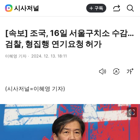
공유하기
통합검색
시사저널
구독
[속보] 조국, 16일 서울구치소 수감…
검찰, 형집행 연기요청 허가
이혜영 기자
2024. 12. 13. 18:11
음성으로 듣기
번역 설정
글씨크기 조절하기
(시사저널=이혜영 기자)
이미지 크게 보기