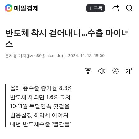
공유하기
통합검색
매일경제
구독
반도체 착시 걷어내니…수출 마이너
스
문지웅 기자(jiwm80@mk.co.kr)
2024. 12. 13. 18:00
요약보기
음성으로 듣기
번역 설정
글씨크기 조절하기
올해 총수출 증가율 8.3%
반도체 제외땐 1.6% 그쳐
10·11월 두달연속 뒷걸음
범용칩값 하락세 이어져
내년 반도체수출 '빨간불'