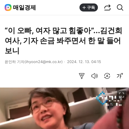
공유하기
통합검색
매일경제
구독
“이 오빠, 여자 많고 힘좋아”...김건희
여사, 기자 손금 봐주면서 한 말 들어
보니
윤인하 기자(ihyoon24@mk.co.kr)
2024. 12. 13. 04:15
요약보기
음성으로 듣기
번역 설정
글씨크기 조절하기
이미지 크게 보기