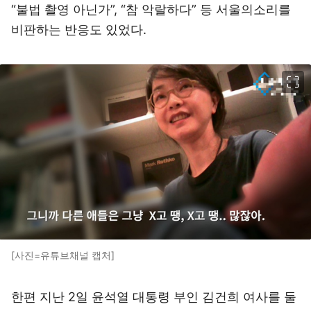
“불법 촬영 아닌가”, “참 악랄하다” 등 서울의소리를
비판하는 반응도 있었다.
이미지 크게 보기
[사진=유튜브채널 캡처]
한편 지난 2일 윤석열 대통령 부인 김건희 여사를 둘