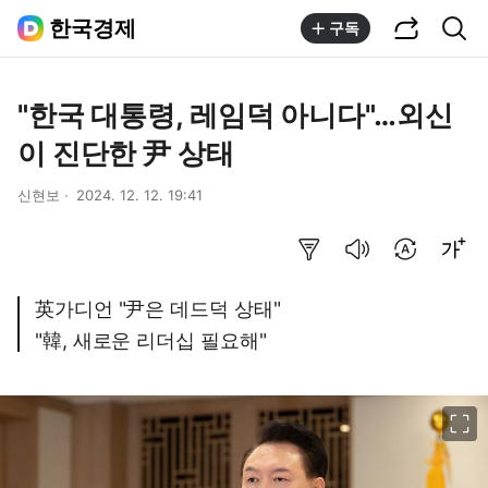
공유하기
통합검색
한국경제
구독
"한국 대통령, 레임덕 아니다"…외신
이 진단한 尹 상태
신현보
2024. 12. 12. 19:41
요약보기
음성으로 듣기
번역 설정
글씨크기 조절하기
英가디언 "尹은 데드덕 상태"
"韓, 새로운 리더십 필요해"
이미지 크게 보기