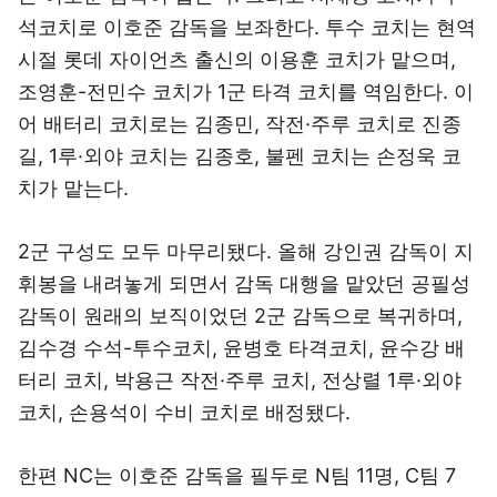
석코치로 이호준 감독을 보좌한다. 투수 코치는 현역
시절 롯데 자이언츠 출신의 이용훈 코치가 맡으며,
조영훈-전민수 코치가 1군 타격 코치를 역임한다. 이
어 배터리 코치로는 김종민, 작전·주루 코치로 진종
길, 1루·외야 코치는 김종호, 불펜 코치는 손정욱 코
치가 맡는다.
2군 구성도 모두 마무리됐다. 올해 강인권 감독이 지
휘봉을 내려놓게 되면서 감독 대행을 맡았던 공필성
감독이 원래의 보직이었던 2군 감독으로 복귀하며,
김수경 수석-투수코치, 윤병호 타격코치, 윤수강 배
터리 코치, 박용근 작전·주루 코치, 전상렬 1루·외야
코치, 손용석이 수비 코치로 배정됐다.
한편 NC는 이호준 감독을 필두로 N팀 11명, C팀 7