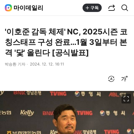
공유하기
통합검색
마이데일리
구독
'이호준 감독 체제' NC, 2025시즌 코
칭스태프 구성 완료…1월 3일부터 본
격 '닻' 올린다 [공식발표]
박승환 기자
2024. 12. 12. 16:11
번역 설정
글씨크기 조절하기
이미지 크게 보기