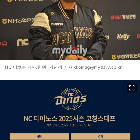
NC 이호준 감독/창원=김진성 기자 kkomag@mydaily.co.kr
이미지 크게 보기