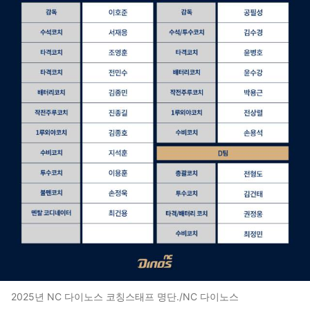
2025년 NC 다이노스 코칭스태프 명단./NC 다이노스