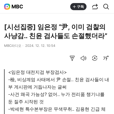
공유하기
통합검색
MBC
구독
[시선집중] 임은정 “尹, 이미 검찰의
사냥감.. 친윤 검사들도 손절했더라”
MBC라디오
2024. 12. 12. 10:54
요약보기
음성으로 듣기
번역 설정
글씨크기 조절하기
<임은정 대전지검 부장검사>
-檢, 비상계엄 사태에서 尹 손절.. 친윤 검사들이 내
부 게시판에 거듭나자는 글써
-사건 왜곡 가능성? 없어.. 누가 전리품 챙기냐를
둔 질주 시작된 것
-박세현 특수본부장은 무색무취.. 김용현 긴급 체