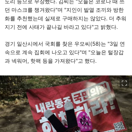
도리 등으로 무장했다. 김씨는 "오늘은 코로나 때 쓰
던 마스크를 챙겨왔다"며 "지인이 발열 조끼와 방한
화를 추천했는데 실제로 구매하지는 않았다. 더 추워
지기 전에 사태가 끝나길 바라고 있다"고 밝혔다.
경기 일산시에서 국회를 찾은 우모씨(58)는 "3일 연
속으로 계속 집회에 나오고 있다"며 "오늘은 털장갑
과 넥워머, 핫팩 등을 가져왔다"고 했다.
이미지 크게 보기