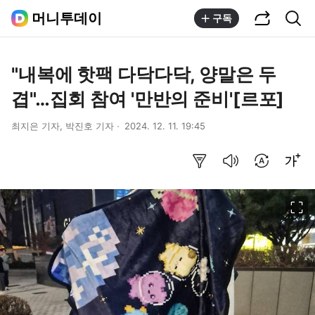
공유하기
통합검색
머니투데이
구독
"내복에 핫팩 다닥다닥, 양말은 두
겹"…집회 참여 '만반의 준비'[르포]
최지은 기자, 박진호 기자
2024. 12. 11. 19:45
요약보기
음성으로 듣기
번역 설정
글씨크기 조절하기
이미지 크게 보기