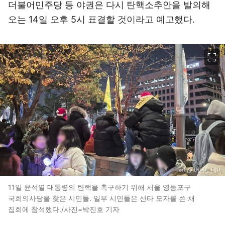
더불어민주당 등 야권은 다시 탄핵소추안을 발의해
오는 14일 오후 5시 표결할 것이라고 예고했다.
이미지 크게 보기
11일 윤석열 대통령의 탄핵을 촉구하기 위해 서울 영등포구
국회의사당을 찾은 시민들. 일부 시민들은 산타 모자를 쓴 채
집회에 참석했다./사진=박진호 기자