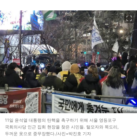
이미지 크게 보기
11일 윤석열 대통령의 탄핵을 촉구하기 위해 서울 영등포구
국회의사당 인근 집회 현장을 찾은 시민들. 털모자와 목도리,
두꺼운 옷으로 중무장했다./사진=박진호 기자