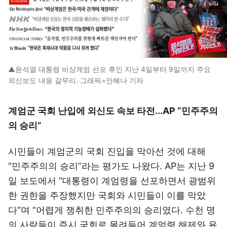
▲윤석열 대통령 비상계엄 선포 후인 지난 4일부터 9일까지 주요
외신보도 내용 갈무리. 그래픽=안혜나 기자
계엄군 국회 난입에 외신도 속보 타전...AP “민주주의
의 승리”
시민들이 계엄군의 국회 진입을 막아선 것에 대해
“민주주의의 승리”라는 평가도 나왔다.
AP
는 지난 9
일 보도에서 “대통령이 계엄령을 선포하면서 광범위
한 권한을 주장했지만 국회와 시민들이 이를 막았
다”며 “어렵게 쟁취한 민주주의의 승리였다. 수천 명
의 사람들이 즉시 국회로 몰려들어 계엄령 해제와 윤