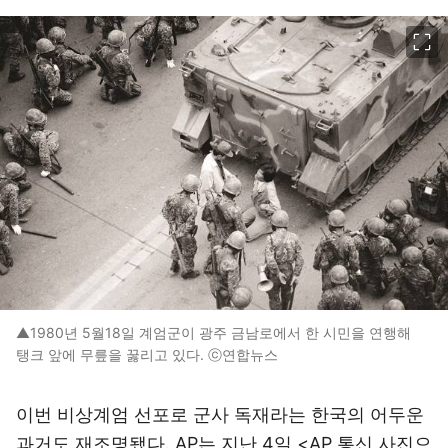
이미지 크게 보기
▲1980년 5월18일 계엄군이 광주 금남로에서 한 시민을 연행해
탱크 앞에 무릎을 꿇리고 있다. ⓒ연합뉴스
이번 비상계엄 선포로 군사 독재라는 한국의 어두운
과거도 재조명됐다.
AP
는 지난 4일 <AP 통신 사진으