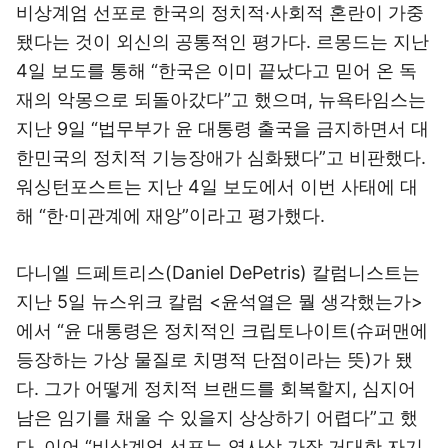
비상계엄 선포로 한국의 정치적·사회적 혼란이 가중
됐다는 것이 외신의 공통적인 평가다.
르몽드
는 지난
4일 보도를 통해 “한국은 이미 끝났다고 믿어 온 독
재의 악몽으로 되돌아갔다”고 했으며,
뉴욕타임스
는
지난 9일 “법무부가 윤 대통령 출국을 금지하면서 대
한민국의 정치적 기능장애가 심화됐다”고 비판했다.
워싱턴포스트는 지난 4일 보도에서 이번 사태에 대
해 “한·미관계에 재앙”이라고 평가했다.
다니엘 드페트리스(Daniel DePetris) 칼럼니스트는
지난 5일
뉴스위크
칼럼 <윤석열은 뭘 생각했는가>
에서 “윤 대통령은 정치적인 크립토나이트(슈퍼맨에
등장하는 가상 물질로 치명적 단점이라는 뜻)가 됐
다. 그가 어떻게 정치적 브랜드를 회복할지, 심지어
남은 임기를 채울 수 있을지 상상하기 어렵다”고 했
다. 이어 “비상계엄 선포는 역사상 가장 거대한 자기