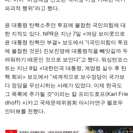
파괴적 행위”라고 했다.
윤 대통령 탄핵소추안 투표에 불참한 국민의힘에 대
한 지적도 있다.
NPR
은 지난 7일 <여당 보이콧으로
윤 대통령 탄핵안 부결> 보도에서 “(국민의힘이 투표
에 불참한 것은) 진보진영에 대통령직을 빼앗길까 두
려워하기 때문인 것으로 보인다”고 했다.
워싱턴포스
트
는 지난 8일 <대한민국 대통령, 계엄령 실수 후 탄
핵 회피> 보도에서 “세계적으로 보수정당이 국가보
다 정당을 우선시하는 사례가 있었다. 이제 한국도
그 목록에 추가될 것”이라는 칼 프리드호프(Karl Frie
dhoff) 시카고 국제문제위원회 아시아연구 펠로우
인터뷰를 전했다.
이미지 크게 보기