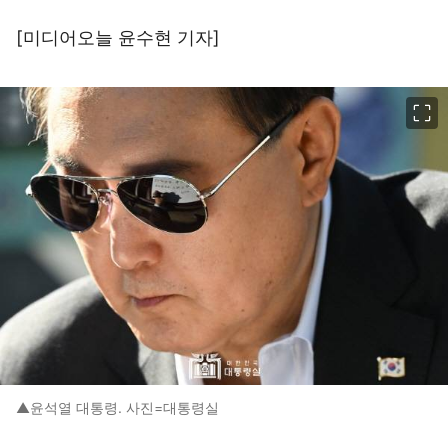
[미디어오늘
윤수현 기자
]
이미지 크게 보기
▲윤석열 대통령. 사진=대통령실