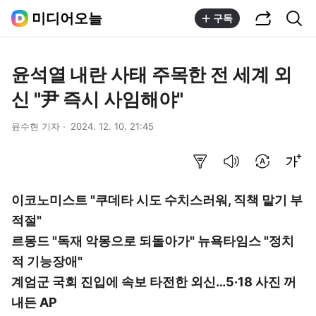
공유하기
통합검색
미디어오늘
구독
윤석열 내란 사태 주목한 전 세계 외
신 "尹 즉시 사임해야"
윤수현 기자
2024. 12. 10. 21:45
요약보기
음성으로 듣기
번역 설정
글씨크기 조절하기
이코노미스트 "쿠데타 시도 수치스러워, 직책 맡기 부
적절"
르몽드 "독재 악몽으로 되돌아가" 뉴욕타임스 "정치
적 기능장애"
계엄군 국회 진입에 속보 타전한 외신…5·18 사진 꺼
내든 AP