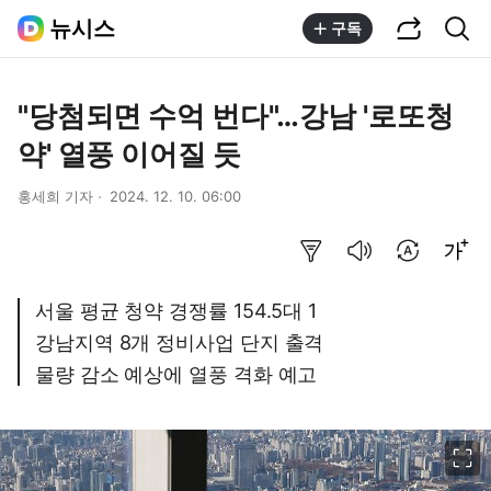
공유하기
통합검색
뉴시스
구독
"당첨되면 수억 번다"…강남 '로또청
약' 열풍 이어질 듯
홍세희 기자
2024. 12. 10. 06:00
요약보기
음성으로 듣기
번역 설정
글씨크기 조절하기
서울 평균 청약 경쟁률 154.5대 1
강남지역 8개 정비사업 단지 출격
물량 감소 예상에 열풍 격화 예고
이미지 크게 보기