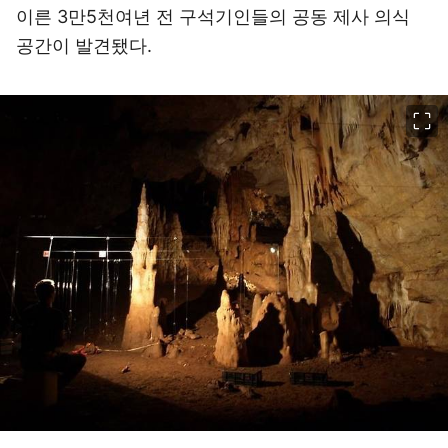
이른 3만5천여년 전 구석기인들의 공동 제사 의식
공간이 발견됐다.
이미지 크게 보기