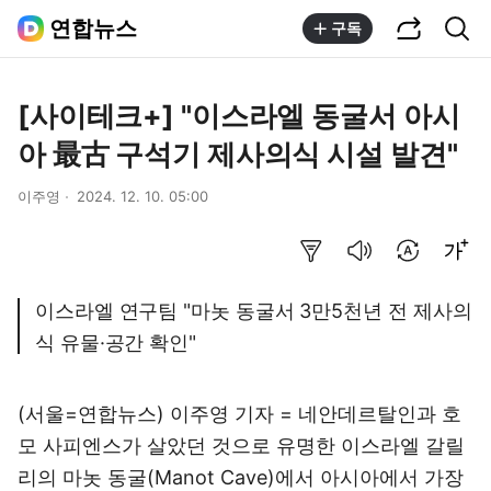
공유하기
통합검색
연합뉴스
구독
[사이테크+] "이스라엘 동굴서 아시
아 最古 구석기 제사의식 시설 발견"
이주영
2024. 12. 10. 05:00
요약보기
음성으로 듣기
번역 설정
글씨크기 조절하기
이스라엘 연구팀 "마놋 동굴서 3만5천년 전 제사의
식 유물·공간 확인"
(서울=연합뉴스) 이주영 기자 = 네안데르탈인과 호
모 사피엔스가 살았던 것으로 유명한 이스라엘 갈릴
리의 마놋 동굴(Manot Cave)에서 아시아에서 가장