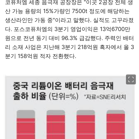
코퓨처엠 세종 음극재 공장장은 "이곳 2공장 전체 생
산 가능 용량의 15%가량인 7500t 정도에 해당하는
생산라인만 가동 중"이라고 말했다. 실적도 고꾸라졌
다. 포스코퓨처엠의 3분기 영업이익은 13억6700만
원으로 전년 동기 대비 96.3% 급감했다. 주력인 배터
리 소재 사업은 지난해 3분기 218억원 흑자에서 올 3
분기 158억원 적자 전환했다.
이미지 크게 보기