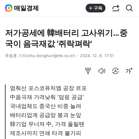
공유하기
통합검색
매일경제
구독
저가공세에 韓배터리 고사위기…중
국이 음극재값 '쥐락펴락'
추동훈 기자(chu.donghun@mk.co.kr)
2024. 12. 8. 17:51
요약보기
음성으로 듣기
번역 설정
글씨크기 조절하기
멈춰선 포스코퓨처엠 공장 르포
中음극재 가격낮춰 '덤핑 공급'
국내업체도 중국산 비중 늘려
배터리업계 공급망 붕괴 눈앞
韓기업 무너져 中, 가격 올릴땐
제조사까지 연쇄 타격 불가피