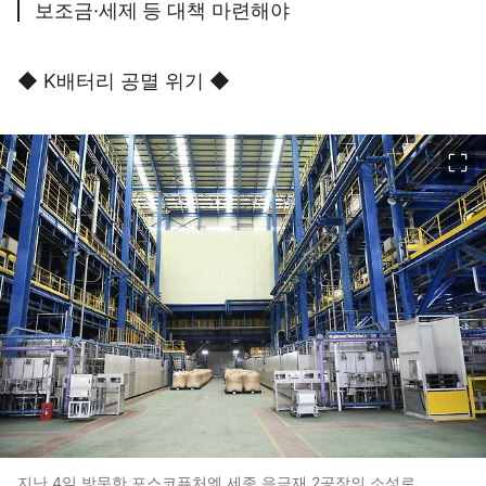
보조금·세제 등 대책 마련해야
◆ K배터리 공멸 위기 ◆
이미지 크게 보기
지난 4일 방문한 포스코퓨처엠 세종 음극재 2공장의 소성로