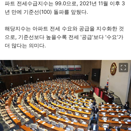
파트 전세수급지수는 99.0으로, 2021년 11월 이후 3
년 만에 기준선(100) 돌파를 앞뒀다.
해당지수는 아파트 전세 수요와 공급을 지수화한 것
으로, 기준선보다 높을수록 전세 '공급'보다 '수요'가
더 많다는 의미다.
이미지 크게 보기