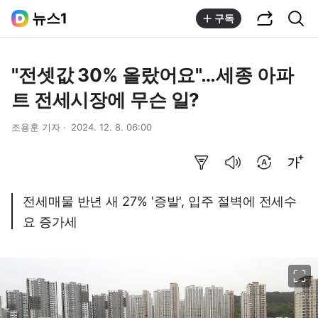
공유하기
통합검색
뉴스1
구독
"전셋값 30% 올랐어요"…세종 아파
트 전세시장에 무슨 일?
조용훈 기자
2024. 12. 8. 06:00
요약보기
음성으로 듣기
번역 설정
글씨크기 조절하기
전세매물 반년 새 27% '증발', 입주 절벽에 전세수
요 증가세
이미지 크게 보기